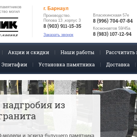
 памятников
г. Барнаул
ство могил
Власихинскаая 57е
Производство.
8 (996) 704-07-84
Попова 13 ,корпус 3
8 (903) 911-15-35
Космонавтов 59/45а
8 (983) 107-12-94
Заказать звонок
Акции и скидки
Наши работы
Рассчитать
Эпитафии
Установка памятника
Доставка
 надгробия из
гранита
D-модели и эскиза будущего памятника