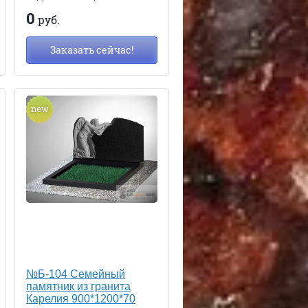
0
руб.
Заказать сейчас!
new
№Б-104 Семейный
памятник из гранита
Карелия 900*1200*70