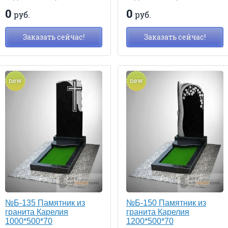
0
0
руб.
руб.
Заказать сейчас!
Заказать сейчас!
new
new
№Б-135 Памятник из
№Б-150 Памятник из
гранита Карелия
гранита Карелия
1000*500*70
1200*500*70