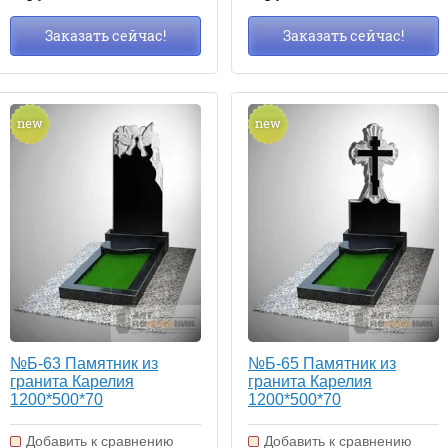
Заказать сейчас!
Заказать сейчас!
new
new
№Б-63 Памятник из
№Б-65 Памятник из
гранита Карелия
гранита Карелия
1200*500*70
1200*500*70
Добавить к сравнению
Добавить к сравнению