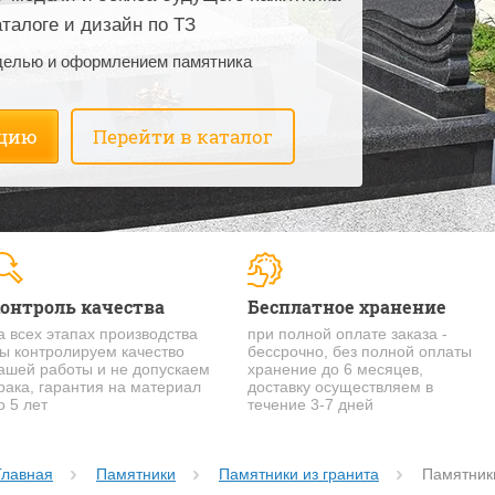
аталоге и дизайн по ТЗ
делью и оформлением памятника
ацию
Перейти в каталог
онтроль качества
Бесплатное хранение
а всех этапах производства
при полной оплате заказа -
ы контролируем качество
бессрочно, без полной оплаты
ашей работы и не допускаем
хранение до 6 месяцев,
рака, гарантия на материал
доставку осуществляем в
о 5 лет
течение 3-7 дней
Главная
Памятники
Памятники из гранита
Памятники