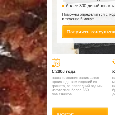
более 300 дизайнов в к
Поможем определиться с мо
в течение 5 минут
Получить консульт
С 2005 года
К
наша компания занимается
н
производством изделий из
м
гранита, за последний год мы
н
изготовили более 650
б
памятников
д
Каталог: