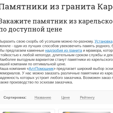
Памятники из гранита Ка
Закажите памятник из карельско
по доступной цене
Выразить свою скорбь об усопшем можно по-разному.
Установка
могиле - один из лучших способов увековечить память родного, 
Мы предлагаем каменные
надгробия из гранита
и мрамора, кото
стойкостью к любой непогоде, длительным сроком службы и дек
Наиболее выгодным вариантом станут памятники из карельского 
нашей компании по оптимальной цене.
Наша компания «
АлтПомощник
» предлагает широкий выбор эски
мемориалов. У нас можно заказать различные памятники из карел
надежность которых устроит любого заказчика. Возможен заказ г
также производство по эскизам заказчика.
Сортировка:
Названию
Цене
Рейтингу