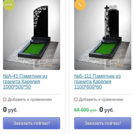
%
new
№А-41 Памятник из
№Б-111 Памятник из
гранита Карелия
гранита Карелия
1000*500*50
1100*600*60
Добавить к сравнению
Добавить к сравнению
0
0
68 000
руб.
руб.
руб.
Заказать сейчас!
Заказать сейчас!