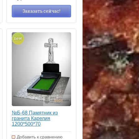
Заказать сейчас!
new
№Б-68 Памятник из
гранита Карелия
1200*500*70
Добавить к сравнению